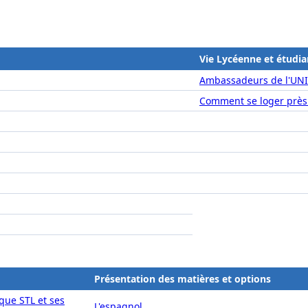
Vie Lycéenne et étudia
Ambassadeurs de l'UN
Comment se loger près
Présentation des matières et options
que STL et ses
L'espagnol