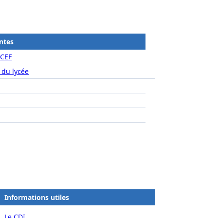
ntes
ICEF
 du lycée
Informations utiles
Le CDI