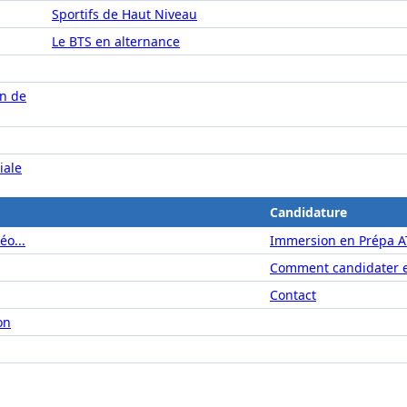
Sportifs de Haut Niveau
Le BTS en alternance
on de
iale
Candidature
éo...
Immersion en Prépa A
Comment candidater e
Contact
on