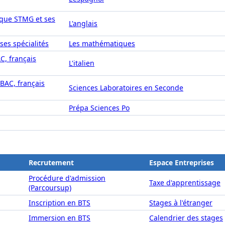
ique STMG et ses
L'anglais
ses spécialités
Les mathématiques
AC, français
L'italien
IBAC, français
Sciences Laboratoires en Seconde
Prépa Sciences Po
Recrutement
Espace Entreprises
Procédure d'admission
Taxe d'apprentissage
(Parcoursup)
Inscription en BTS
Stages à l'étranger
Immersion en BTS
Calendrier des stages