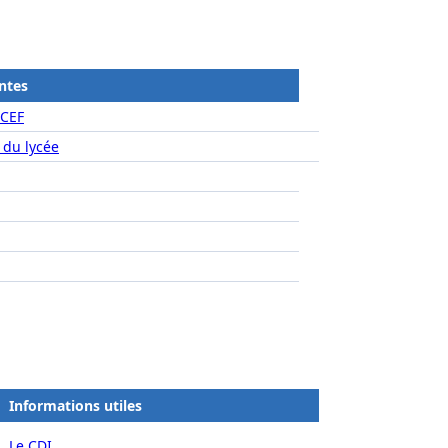
ntes
ICEF
 du lycée
Informations utiles
Le CDI