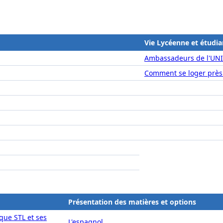
Vie Lycéenne et étudia
Ambassadeurs de l'UN
Comment se loger près
Présentation des matières et options
que STL et ses
L'espagnol