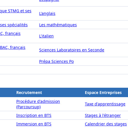
ique STMG et ses
L'anglais
ses spécialités
Les mathématiques
AC, français
L'italien
IBAC, français
Sciences Laboratoires en Seconde
Prépa Sciences Po
Recrutement
Espace Entreprises
Procédure d'admission
Taxe d'apprentissage
(Parcoursup)
Inscription en BTS
Stages à l'étranger
Immersion en BTS
Calendrier des stages