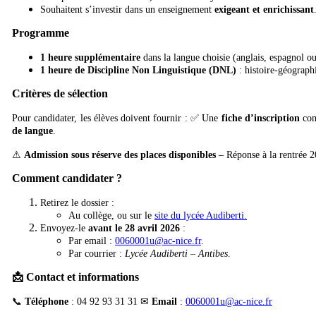
Souhaitent s’investir dans un enseignement
exigeant et enrichissant
Programme
1 heure supplémentaire
dans la langue choisie (anglais, espagnol ou 
1 heure de Discipline Non Linguistique (DNL)
: histoire-géographi
Critères de sélection
Pour candidater, les élèves doivent fournir : ✅ Une
fiche d’inscription
com
de langue
.
⚠
Admission sous réserve des places disponibles
– Réponse à la rentrée 2
Comment candidater ?
Retirez le dossier :
Au collège, ou sur le
site du lycée Audiberti.
Envoyez-le
avant le 28 avril 2026
:
Par email :
0060001u@ac-nice.fr
.
Par courrier :
Lycée Audiberti – Antibes
.
📩 Contact et informations
📞
Téléphone
: 04 92 93 31 31 ✉
Email
:
0060001u@ac-nice.fr