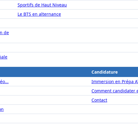
Sportifs de Haut Niveau
Le BTS en alternance
on de
iale
Candidature
éo...
Immersion en Prépa A
Comment candidater e
Contact
on