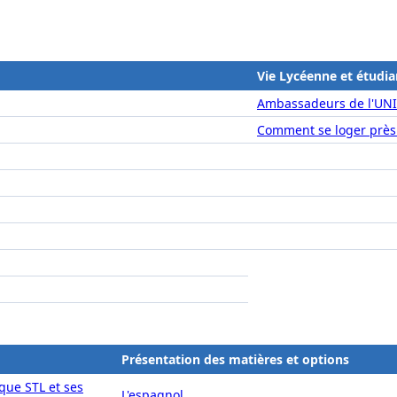
Vie Lycéenne et étudia
Ambassadeurs de l'UN
Comment se loger près
Présentation des matières et options
que STL et ses
L'espagnol