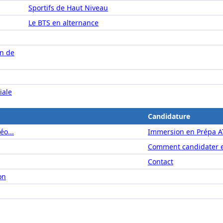
Sportifs de Haut Niveau
Le BTS en alternance
on de
iale
Candidature
éo...
Immersion en Prépa A
Comment candidater e
Contact
on