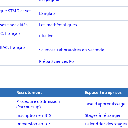
ique STMG et ses
L'anglais
ses spécialités
Les mathématiques
AC, français
L'italien
IBAC, français
Sciences Laboratoires en Seconde
Prépa Sciences Po
Recrutement
Espace Entreprises
Procédure d'admission
Taxe d'apprentissage
(Parcoursup)
Inscription en BTS
Stages à l'étranger
Immersion en BTS
Calendrier des stages