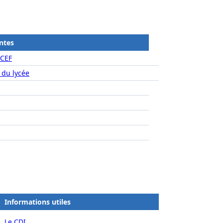
ntes
ICEF
 du lycée
Informations utiles
Le CDI