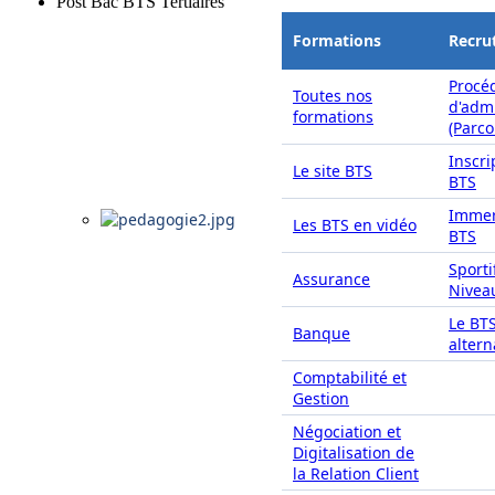
Post Bac BTS Tertiaires
Formations
Recru
Procé
Toutes nos
d'adm
formations
(Parc
Inscri
Le site BTS
BTS
Immer
Les BTS en vidéo
BTS
Sporti
Assurance
Nivea
Le BT
Banque
alter
Comptabilité et
Gestion
Négociation et
Digitalisation de
la Relation Client