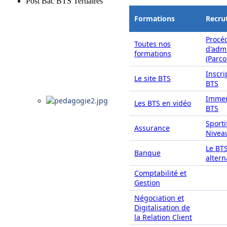
Post Bac BTS Tertiaires
Formations
Recru
Procé
Toutes nos
d'adm
formations
(Parc
Inscri
Le site BTS
BTS
Immer
Les BTS en vidéo
BTS
Sporti
Assurance
Nivea
Le BT
Banque
alter
Comptabilité et
Gestion
Négociation et
Digitalisation de
la Relation Client